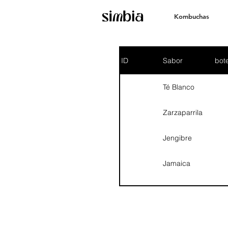
Kombuchas
ID
Sabor
bot
Té Blanco
Zarzaparrila
Jengibre
Jamaica
Guayaba