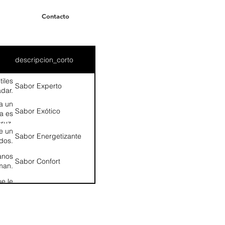
Contacto
descripcion_corto
iles
Sabor Experto
adar.
a un
Sabor Exótico
la es
cruz.
e un
Sabor Energetizante
idos.
canos
Sabor Confort
man.
ue le
Sabor Frutal
ico.