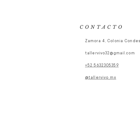
CONTACTO
Zamora 4, Colonia Conde
tallervivo32@gmail.com
+52 5632305359
@tallervivo_mx