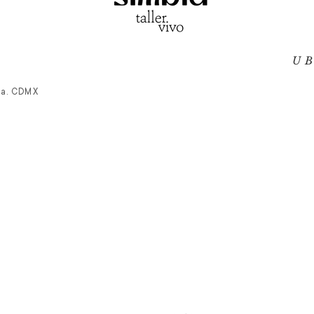
U
sa. CDMX