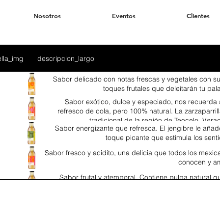
Nosotros
Eventos
Clientes
ella_img
descripcion_largo
Sabor delicado con notas frescas y vegetales con sut
toques frutales que deleitarán tu pal
Sabor exótico, dulce y especiado, nos recuerda 
refresco de cola, pero 100% natural. La zarzaparril
tradicional de la región de Teocelo, Vera
Sabor energizante que refresca. El jengibre le añad
toque picante que estimula los sent
Sabor fresco y acidito, una delicia que todos los mexi
conocen y a
Sabor frutal y atemporal. Contiene pulpa natural q
proporciona un aroma fresco y típ